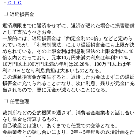
・
ＣＩＣ
遅延損害金
返済期限までに返済をせずに、返済が遅れた場合に損害賠償
として支払うべきお金。
一般的には、遅延損害金は「約定金利の○倍」などと定めら
れているが、「利息制限法」により遅延損害金にも上限が決
められている。その上限金利は利息制限法の上限金利の1.46
倍以内となっており、元本10万円未満の利息は年利29.2％、
10万円以上100万円未満の年利は26.28％、100万円以上は年
利21.9％となり利息負担は大きいものとなる。
この遅延損害金が発生すると、返済したお金はまずこの遅延
損害金に充てられることになり、次に利息、残りが元金に充
当されるので、更に元金が減らないことになる。
任意整理
裁判所などの公的機関を通さず、消費者金融業者と話し合い
をし借金を清算するもの。
自己破産とは違い、あくまでも任意での交渉となる。
金融業者との話し合いにより、3年～5年程度の返済計画をた