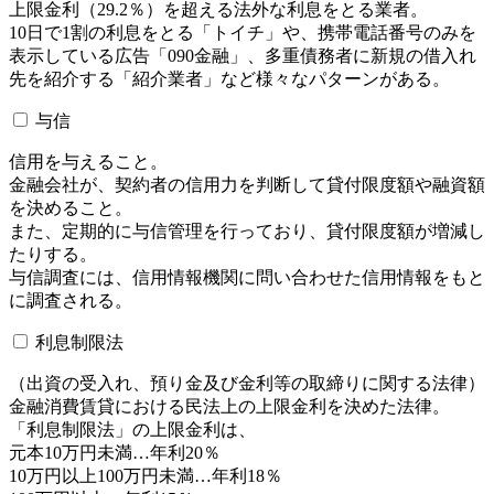
上限金利（29.2％）を超える法外な利息をとる業者。
10日で1割の利息をとる「トイチ」や、携帯電話番号のみを
表示している広告「090金融」、多重債務者に新規の借入れ
先を紹介する「紹介業者」など様々なパターンがある。
与信
信用を与えること。
金融会社が、契約者の信用力を判断して貸付限度額や融資額
を決めること。
また、定期的に与信管理を行っており、貸付限度額が増減し
たりする。
与信調査には、信用情報機関に問い合わせた信用情報をもと
に調査される。
利息制限法
（出資の受入れ、預り金及び金利等の取締りに関する法律）
金融消費賃貸における民法上の上限金利を決めた法律。
「利息制限法」の上限金利は、
元本10万円未満…年利20％
10万円以上100万円未満…年利18％