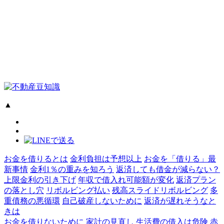
▲
お金を借りるとは
金利負担は予想以上
お金を「借りる」最
新事情
金利1％の重みを知ろう
返済しても借金が減らない？
上限金利の引き下げ
年収で借入れ可能額が変化
返済プラン
の落とし穴
リボルビング払い
残高スライドリボルビング
多
重債務の悪循環
自己破産しないために
返済が遅れそうなと
きは
お金を借りないために
家計の見直し
生活費の借入は危険
赤